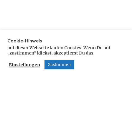
Cookie-Hinweis
Schreibe einen Kommentar
auf dieser Webseite laufen Cookies. Wenn Du auf
„zustimmen“ klickst, akzeptierst Du das.
Deine E-Mail-Adresse wird nicht veröffentlicht.
Einstellungen
Zustimmen
Erforderliche Felder sind mit
*
markiert
Kommentar
*