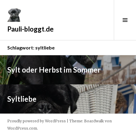
Zum
Inhalt
springen
Sei
ums
Pauli-bloggt.de
Schlagwort:
syltliebe
Weiterlesen
→
9
Sylt oder Herbst im Sommer
.
N
Weiterlesen
o
→
v
3
Syltliebe
e
.
m
J
b
u
Proudly powered by WordPress
|
Theme: Boardwalk von
e
l
WordPress.com
.
r
i