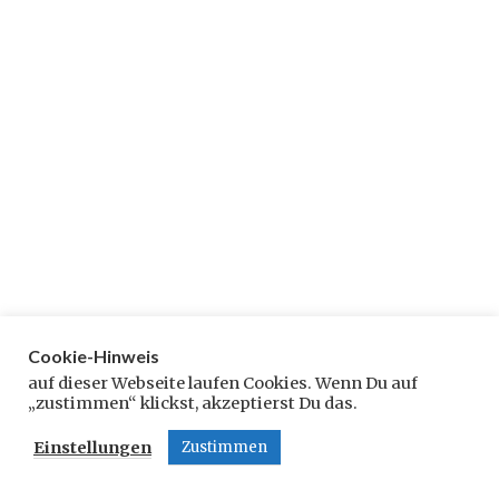
2
2
0
0
1
1
9
6
Cookie-Hinweis
auf dieser Webseite laufen Cookies. Wenn Du auf
„zustimmen“ klickst, akzeptierst Du das.
Einstellungen
Zustimmen