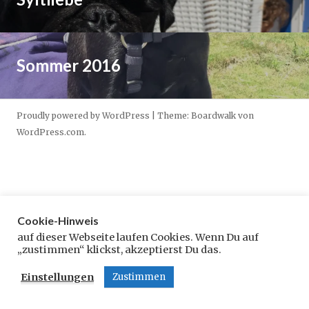
0
e
.
2
m
J
Weiterlesen
2
b
u
→
e
l
2
Sommer 2016
r
i
7
2
2
.
0
0
J
Proudly powered by WordPress
|
Theme: Boardwalk von
1
1
u
WordPress.com
.
9
6
n
i
2
0
1
Cookie-Hinweis
6
auf dieser Webseite laufen Cookies. Wenn Du auf
„zustimmen“ klickst, akzeptierst Du das.
Einstellungen
Zustimmen