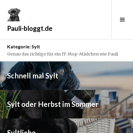
Zum
Inhalt
springen
Sei
ums
Pauli-bloggt.de
Kategorie:
Sylt
Genau das richtige für ein IT-Mop-Mädchen wie Pauli
Weiterlesen
→
2
Schnell mal Sylt
2
.
Weiterlesen
A
→
p
9
Sylt oder Herbst im Sommer
r
.
i
N
Weiterlesen
l
o
→
2
v
3
Syltliebe