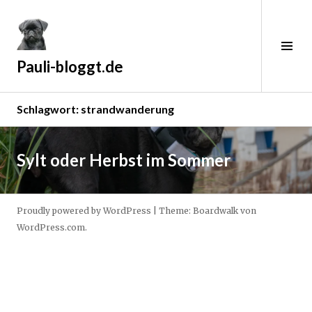
Zum
Inhalt
springen
Sei
ums
Pauli-bloggt.de
Schlagwort:
strandwanderung
Weiterlesen
→
9
Sylt oder Herbst im Sommer
.
N
o
Proudly powered by WordPress
|
Theme: Boardwalk von
v
WordPress.com
.
e
m
b
e
r