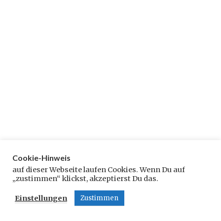
2
0
1
9
Cookie-Hinweis
auf dieser Webseite laufen Cookies. Wenn Du auf
„zustimmen“ klickst, akzeptierst Du das.
Einstellungen
Zustimmen