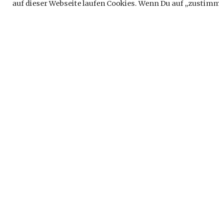
Schreib
auf dieser Webseite laufen Cookies. Wenn Du auf „zustimme
Deine E-Ma
*
markiert
Komment
Name