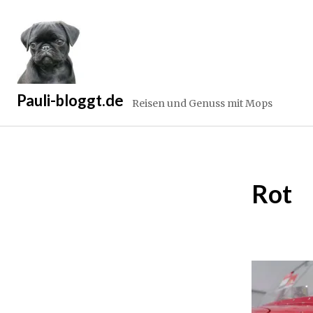
Zum
Inhalt
springen
Pauli-bloggt.de
Reisen und Genuss mit Mops
Rot
2
9
.
D
e
z
e
m