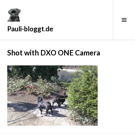
Zum
Inhalt
springen
Sei
ums
Pauli-bloggt.de
1
Shot with DXO ONE Camera
6
.
J
u
l
i
2
0
1
9