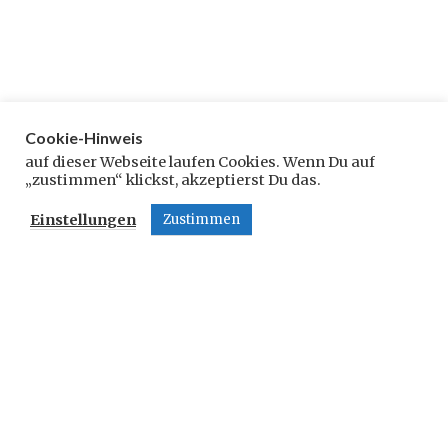
Cookie-Hinweis
Schreibe einen Kommentar
auf dieser Webseite laufen Cookies. Wenn Du auf
„zustimmen“ klickst, akzeptierst Du das.
Deine E-Mail-Adresse wird nicht veröffentlicht.
Einstellungen
Zustimmen
Erforderliche Felder sind mit
*
markiert
Kommentar
*