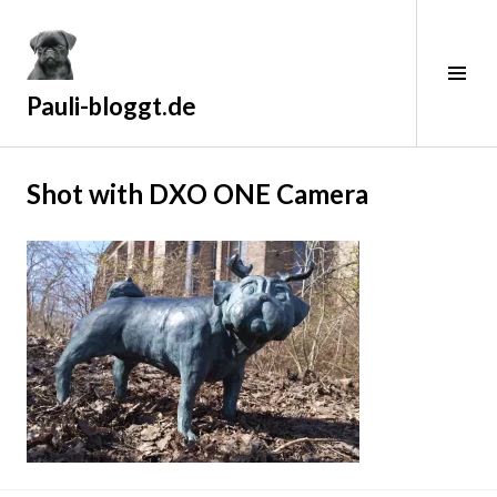
Zum
Inhalt
springen
Sei
ums
Pauli-bloggt.de
1
Shot with DXO ONE Camera
6
.
J
u
l
i
2
0
1
9