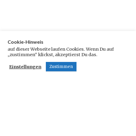
Cookie-Hinweis
Schreibe einen Kommentar
auf dieser Webseite laufen Cookies. Wenn Du auf
„zustimmen“ klickst, akzeptierst Du das.
Deine E-Mail-Adresse wird nicht veröffentlicht.
Einstellungen
Zustimmen
Erforderliche Felder sind mit
*
markiert
Kommentar
*