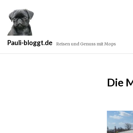
Zum
Inhalt
springen
Pauli-bloggt.de
Reisen und Genuss mit Mops
Die 
2
4
.
M
ä
r
z
2