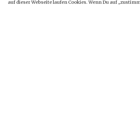
Schreib
auf dieser Webseite laufen Cookies. Wenn Du auf „zustimme
Deine E-Ma
*
markiert
Komment
Name