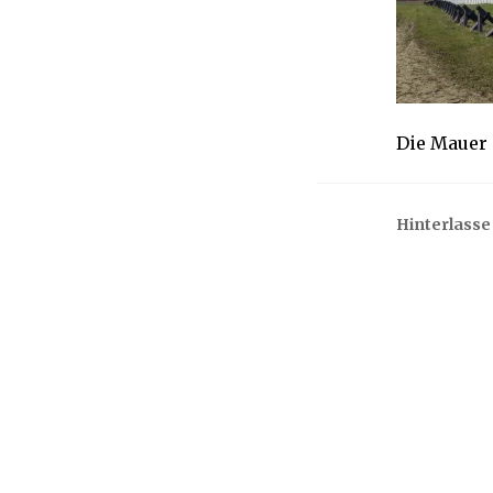
0
1
9
Die Mauer 
Hinterlass