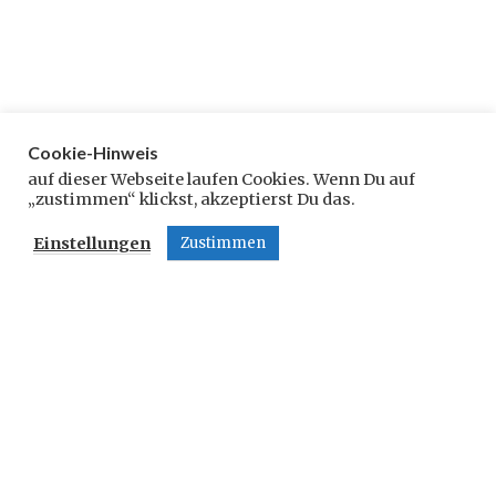
Cookie-Hinweis
Schreibe einen Kommentar
auf dieser Webseite laufen Cookies. Wenn Du auf
„zustimmen“ klickst, akzeptierst Du das.
Deine E-Mail-Adresse wird nicht veröffentlicht.
Einstellungen
Zustimmen
Erforderliche Felder sind mit
*
markiert
Kommentar
*