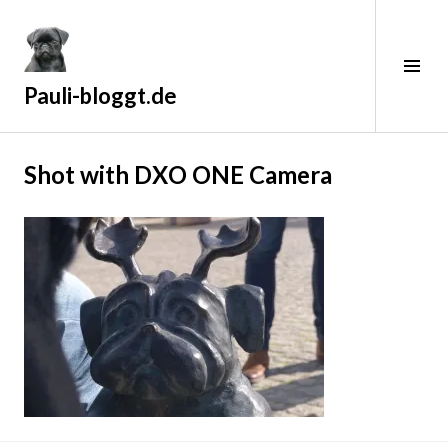
Zum
Inhalt
springen
Sei
ums
Pauli-bloggt.de
1
Shot with DXO ONE Camera
6
.
J
u
l
i
2
0
1
9