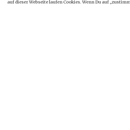
Schreib
auf dieser Webseite laufen Cookies. Wenn Du auf „zustimme
Deine E-Ma
*
markiert
Komment
Name