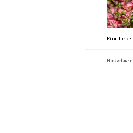
0
1
9
Eine farbe
Hinterlass