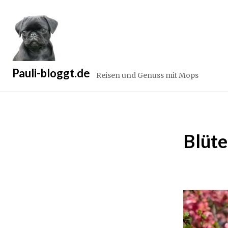
Zum
Inhalt
springen
Pauli-bloggt.de
Reisen und Genuss mit Mops
Blüte
2
4
.
M
ä
r
z
2