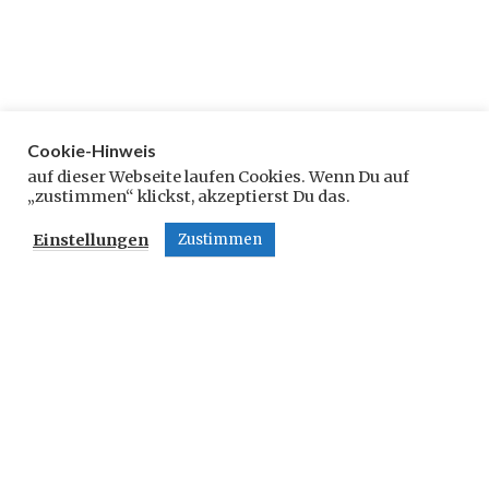
Cookie-Hinweis
Schreibe einen Kommentar
auf dieser Webseite laufen Cookies. Wenn Du auf
„zustimmen“ klickst, akzeptierst Du das.
Deine E-Mail-Adresse wird nicht veröffentlicht.
Einstellungen
Zustimmen
Erforderliche Felder sind mit
*
markiert
Kommentar
*