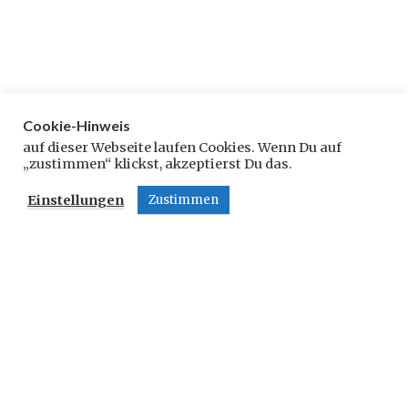
Cookie-Hinweis
Schreibe einen Kommentar
auf dieser Webseite laufen Cookies. Wenn Du auf
„zustimmen“ klickst, akzeptierst Du das.
Deine E-Mail-Adresse wird nicht veröffentlicht.
Einstellungen
Zustimmen
Erforderliche Felder sind mit
*
markiert
Kommentar
*