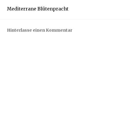
0
Mediterrane Blütenpracht
1
7
Hinterlasse einen Kommentar