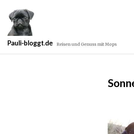
Zum
Inhalt
springen
Pauli-bloggt.de
Reisen und Genuss mit Mops
Sonn
1
4
.
A
p
r
i
l