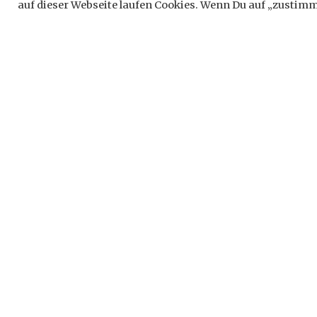
Schreib
auf dieser Webseite laufen Cookies. Wenn Du auf „zustimme
Deine E-Ma
*
markiert
Komment
Name