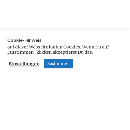
Cookie-Hinweis
Schreibe einen Kommentar
auf dieser Webseite laufen Cookies. Wenn Du auf
„zustimmen“ klickst, akzeptierst Du das.
Deine E-Mail-Adresse wird nicht veröffentlicht.
Einstellungen
Zustimmen
Erforderliche Felder sind mit
*
markiert
Kommentar
*