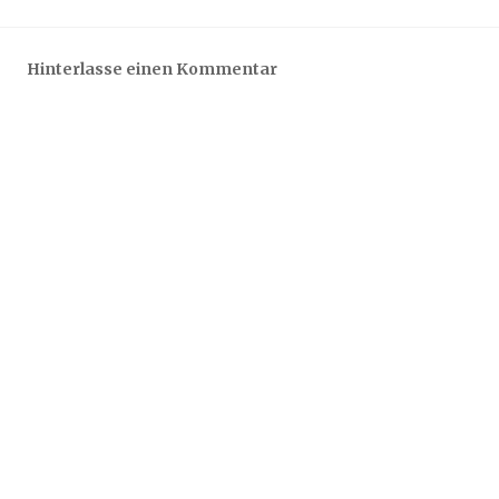
1
5
Hinterlasse einen Kommentar