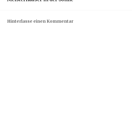
1
9
Hinterlasse einen Kommentar