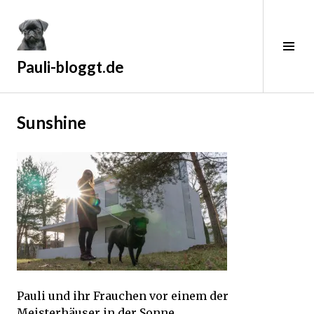
Zum
Inhalt
springen
Sei
ums
Pauli-bloggt.de
2
Sunshine
3
.
F
e
b
r
u
a
r
2
Pauli und ihr Frauchen vor einem der
0
Meisterhäuser in der Sonne