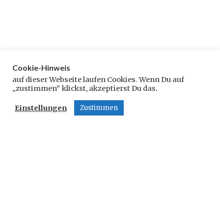
Cookie-Hinweis
Schreibe einen Kommentar
auf dieser Webseite laufen Cookies. Wenn Du auf
„zustimmen“ klickst, akzeptierst Du das.
Deine E-Mail-Adresse wird nicht veröffentlicht.
Einstellungen
Zustimmen
Erforderliche Felder sind mit
*
markiert
Kommentar
*