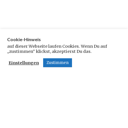
Cookie-Hinweis
Schreibe einen Kommentar
auf dieser Webseite laufen Cookies. Wenn Du auf
„zustimmen“ klickst, akzeptierst Du das.
Deine E-Mail-Adresse wird nicht veröffentlicht.
Einstellungen
Zustimmen
Erforderliche Felder sind mit
*
markiert
Kommentar
*