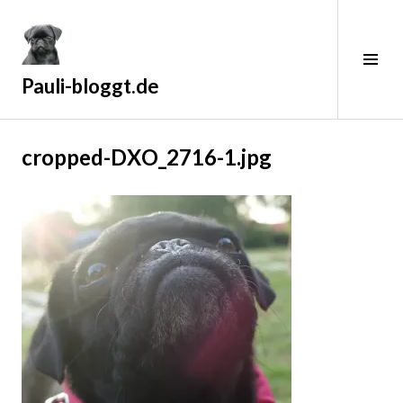
Zum
Inhalt
springen
Sei
ums
Pauli-bloggt.de
2
cropped-DXO_2716-1.jpg
7
.
M
ä
r
z
2
0
1
9