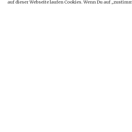
Schreib
auf dieser Webseite laufen Cookies. Wenn Du auf „zustimme
Deine E-Ma
*
markiert
Komment
Name