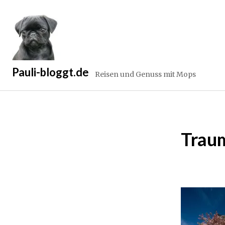
Zum
Inhalt
springen
Pauli-bloggt.de
Reisen und Genuss mit Mops
Trau
2
9
.
M
a
i
2
0