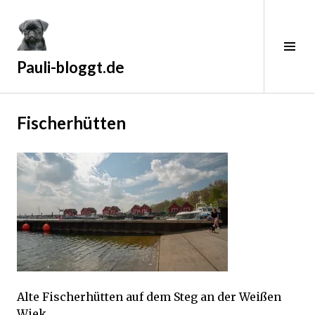
Zum
Inhalt
springen
Sei
ums
Pauli-bloggt.de
2
Fischerhütten
9
.
M
a
i
2
0
1
9
Alte Fischerhütten auf dem Steg an der Weißen
Wiek