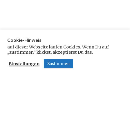
Cookie-Hinweis
Schreibe einen Kommentar
auf dieser Webseite laufen Cookies. Wenn Du auf
„zustimmen“ klickst, akzeptierst Du das.
Deine E-Mail-Adresse wird nicht veröffentlicht.
Einstellungen
Zustimmen
Erforderliche Felder sind mit
*
markiert
Kommentar
*