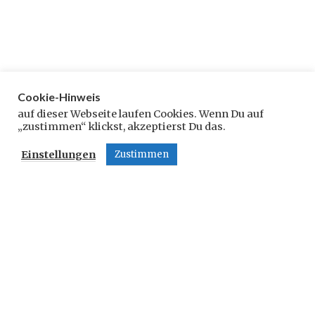
Cookie-Hinweis
Schreibe einen Kommentar
auf dieser Webseite laufen Cookies. Wenn Du auf
„zustimmen“ klickst, akzeptierst Du das.
Deine E-Mail-Adresse wird nicht veröffentlicht.
Einstellungen
Zustimmen
Erforderliche Felder sind mit
*
markiert
Kommentar
*