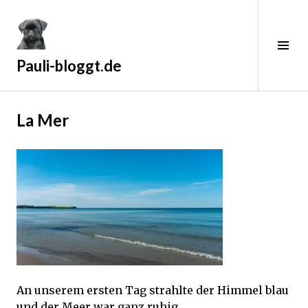
Zum
Inhalt
springen
Sei
ums
Pauli-bloggt.de
2
La Mer
9
.
M
a
i
2
0
1
9
An unserem ersten Tag strahlte der Himmel blau
und der Meer war ganz ruhig