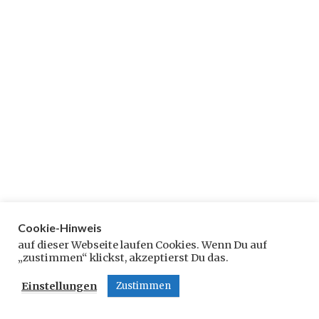
1
7
Cookie-Hinweis
auf dieser Webseite laufen Cookies. Wenn Du auf
„zustimmen“ klickst, akzeptierst Du das.
Einstellungen
Zustimmen