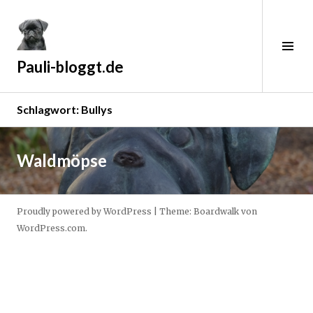
Zum
Inhalt
springen
Sei
ums
Pauli-bloggt.de
Schlagwort:
Bullys
Weiterlesen
→
1
Waldmöpse
0
.
A
Proudly powered by WordPress
|
Theme: Boardwalk von
p
WordPress.com
.
r
i
l
2
0