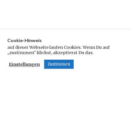
Cookie-Hinweis
Schreibe einen Kommentar
auf dieser Webseite laufen Cookies. Wenn Du auf
„zustimmen“ klickst, akzeptierst Du das.
Deine E-Mail-Adresse wird nicht veröffentlicht.
Einstellungen
Zustimmen
Erforderliche Felder sind mit
*
markiert
Kommentar
*