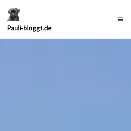
Zum
Inhalt
springen
Sei
ums
Pauli-bloggt.de