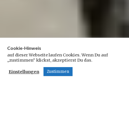
Cookie-Hinweis
auf dieser Webseite laufen Cookies. Wenn Du auf
„zustimmen“ klickst, akzeptierst Du das.
Einstellungen
Zustimmen
2
Bretagne mon amour
0
.
Durchschnittliche Lesedauer:
4
Minuten
A
u